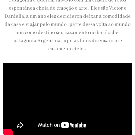
Patagônia e querem salvá-lo com um ensaio de fotos
espontânea cheia de emoção e arte.
Eles são Victor e
Daniella, a um ano eles decidieron deixar a comodidade
da casa e viajar pelo mundo , parte dessa volta ao mundo
tem como destino seu casamento no bariloche ,
patagonia Argentina, aqui as fotos do ensaio pre
casamento deles