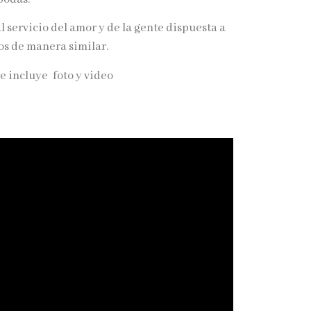
l servicio del amor y de la gente dispuesta a
s de manera similar.
e incluye foto y video