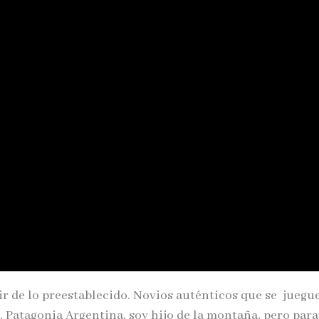
ir de lo preestablecido. Novios auténticos que se juegue
, Patagonia Argentina, soy hijo de la montaña, pero para