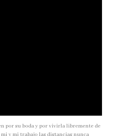
n por su boda y por vivirla libremente de
 mi y mi trabajo las distancias nunca