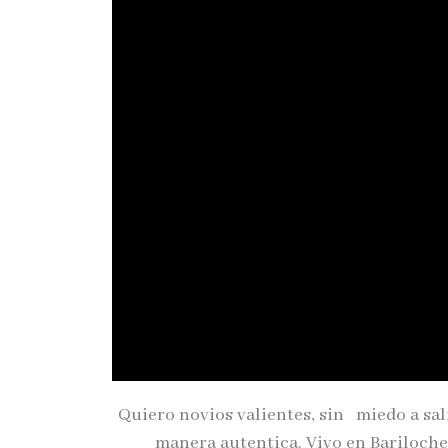
Quiero novios valientes, sin miedo a sal
manera autentica.
Vivo en Bariloche